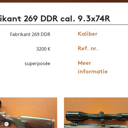
ikant 269 DDR cal. 9.3x74R
Fabrikant 269 DDR
Kaliber
3200 €
Ref. nr.
superposée
Meer
informatie