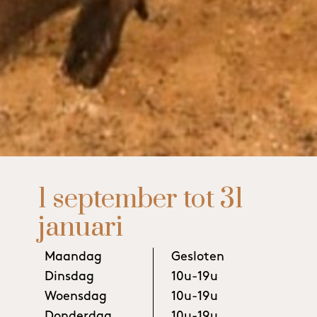
1 september tot 31
januari
Maandag
Gesloten
Dinsdag
10u-19u
Woensdag
10u-19u
Donderdag
10u-19u