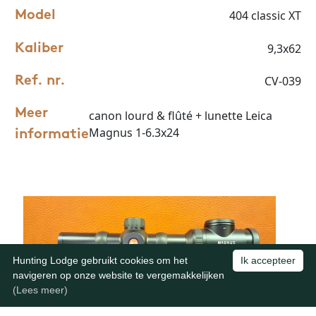
404 classic XT
Model
9,3x62
Kaliber
CV-039
Ref. nr.
Meer
canon lourd & flûté + lunette Leica
Magnus 1-6.3x24
informatie
Hunting Lodge gebruikt cookies om het
Ik accepteer
navigeren op onze website te vergemakkelijken
(Lees meer)